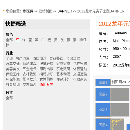
您的位置：
制图网
-> 建站制图 ->
BANNER
-> 2012龙年元宵节主题BANNER
2012龙年
快捷筛选
1400405
编 号：
颜色
全部
红
绿
蓝
黑
白
橙
黄
灰
银
紫
粉红
MakePic.n
作 者：
棕
950 × 90 p
尺 寸：
行业
2857
人 气：
全部
房产汽车
酒店旅游
食品餐饮
金融法律
汽车交通
博彩游戏
服饰鞋帽
家具家纺
花卉宠物
标 签：
2012龙年
美容美发
五金电气
印刷出版
家电数码
体育运动
保健医疗
农林牧渔
招聘求职
艺术动漫
交通运输
环保能源
影音娱乐
女性购物
便民涉外
行政商务
图层1
教育培训
交友婚恋
通用其它
尺寸
图层2
全部
图层3
图层4