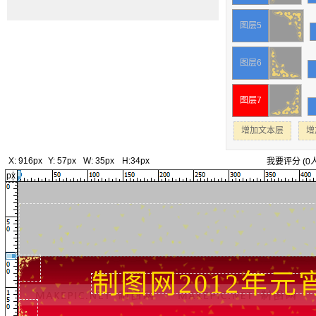
图层5
图层6
图层7
增加文本层
增
X:
916px
Y:
57px
W:
35px
H:
34px
我要评分
(
0
px
制图网2012年