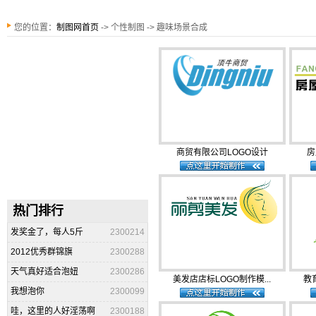
您的位置：
制图网首页
-> 个性制图 -> 趣味场景合成
商贸有限公司LOGO设计
房
热门排行
发奖金了，每人5斤
2300214
2012优秀群锦旗
2300288
天气真好适合泡妞
2300286
美发店店标LOGO制作模...
教
我想泡你
2300099
哇，这里的人好淫荡啊
2300188