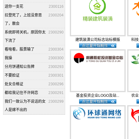
送你一支花
2300116
拉登死了，上班没意思
2300204
了，散会
系统即将关机，原因你太
2300290
建筑装潢公司标志站标模版
科技
下流了
看啥看，股票输了
2300304
我操
2300300
分月饼通知公告牌
2300293
不要脸证
2300301
处女合格证
2300296
都给我记住不许网恋
2300291
基金投资企业LOGO及站...
农业
我们一致认为不说话的女
2300299
人是嫁不出的