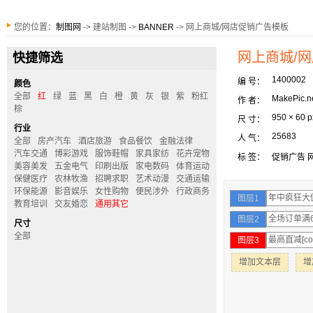
您的位置：
制图网
-> 建站制图 ->
BANNER
-> 网上商城/网店促销广告模板
网上商城/
快捷筛选
1400002
编 号：
颜色
全部
红
绿
蓝
黑
白
橙
黄
灰
银
紫
粉红
MakePic.n
作 者：
棕
950 × 60 p
尺 寸：
行业
25683
人 气：
全部
房产汽车
酒店旅游
食品餐饮
金融法律
汽车交通
博彩游戏
服饰鞋帽
家具家纺
花卉宠物
标 签：
促销广告
美容美发
五金电气
印刷出版
家电数码
体育运动
保健医疗
农林牧渔
招聘求职
艺术动漫
交通运输
环保能源
影音娱乐
女性购物
便民涉外
行政商务
图层1
教育培训
交友婚恋
通用其它
图层2
尺寸
全部
图层3
增加文本层
增