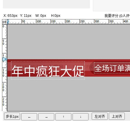
X:
653px
Y:
11px
W:
0px
H:
0px
我要评分
(
0
人评
px
全场订单满
年中疯狂大促