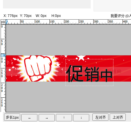
X:
776px
Y:
70px
W:
0px
H:
0px
我要评分
(
0
px
促
销
中