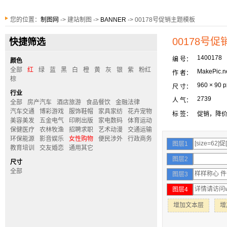
您的位置：
制图网
-> 建站制图 ->
BANNER
-> 00178号促销主题模板
00178号
快捷筛选
1400178
编 号：
颜色
全部
红
绿
蓝
黑
白
橙
黄
灰
银
紫
粉红
MakePic.n
作 者：
棕
960 × 90 p
尺 寸：
行业
2739
人 气：
全部
房产汽车
酒店旅游
食品餐饮
金融法律
汽车交通
博彩游戏
服饰鞋帽
家具家纺
花卉宠物
标 签：
促销，降
美容美发
五金电气
印刷出版
家电数码
体育运动
保健医疗
农林牧渔
招聘求职
艺术动漫
交通运输
环保能源
影音娱乐
女性购物
便民涉外
行政商务
图层1
教育培训
交友婚恋
通用其它
图层2
尺寸
全部
图层3
图层4
增加文本层
增