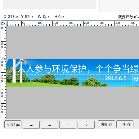
X:
317px
Y:
52px
W:
0px
H:
0px
我要评分
(
0
px
人人参与环境保护，个个争当绿
2012.6.5
世