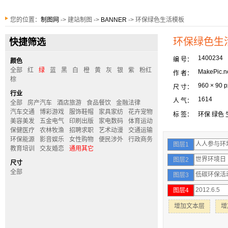
您的位置：
制图网
-> 建站制图 ->
BANNER
-> 环保绿色生活模板
环保绿色生
快捷筛选
1400234
编 号：
颜色
全部
红
绿
蓝
黑
白
橙
黄
灰
银
紫
粉红
MakePic.n
作 者：
棕
960 × 90 p
尺 寸：
行业
1614
人 气：
全部
房产汽车
酒店旅游
食品餐饮
金融法律
汽车交通
博彩游戏
服饰鞋帽
家具家纺
花卉宠物
标 签：
环保
绿色
美容美发
五金电气
印刷出版
家电数码
体育运动
保健医疗
农林牧渔
招聘求职
艺术动漫
交通运输
环保能源
影音娱乐
女性购物
便民涉外
行政商务
图层1
教育培训
交友婚恋
通用其它
图层2
尺寸
全部
图层3
图层4
增加文本层
增