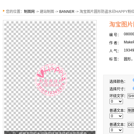
您的位置：
制图网
-> 建站制图 ->
BANNER
-> 淘宝图片圆形防盗水印HAPPY粉
淘宝图片
0800
编 号：
MakeP
作 者：
1934
人 气：
标 签：
圆形，
选择颜色：
选择尺寸：
环绕文字：
普通文本：
普通文本：