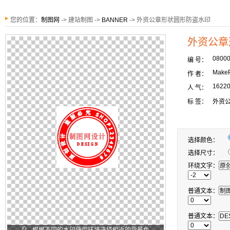
您的位置：
制图网
-> 建站制图 ->
BANNER
-> 外资公章形状圆形防盗水印
外资公章
0800
编 号：
MakeP
作 者：
1622
人 气：
标 签：
外资
选择颜色：
选择尺寸：
环绕文字：
普通文本：
普通文本：