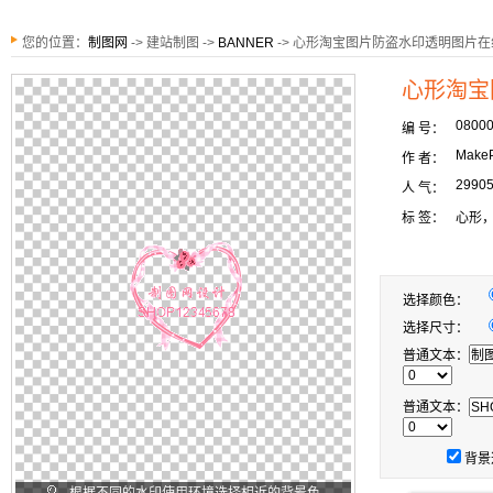
您的位置：
制图网
-> 建站制图 ->
BANNER
-> 心形淘宝图片防盗水印透明图片
心形淘宝
0800
编 号：
MakeP
作 者：
2990
人 气：
标 签：
心形
选择颜色：
选择尺寸：
普通文本：
普通文本：
背景