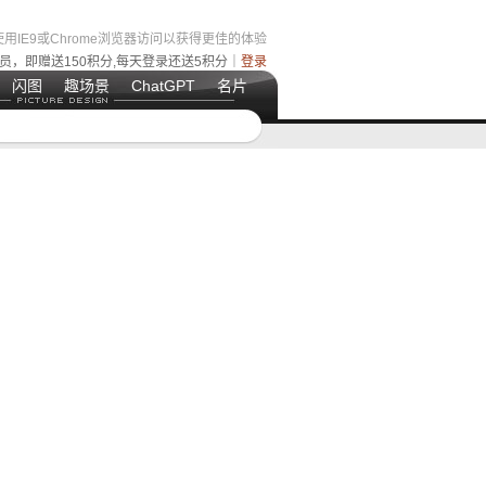
用IE9或Chrome浏览器访问以获得更佳的体验
员，即赠送150积分,每天登录还送5积分｜
登录
闪图
趣场景
ChatGPT
名片