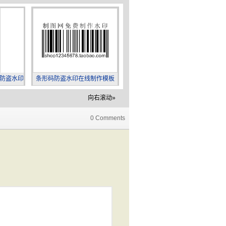
防盗水印
条形码防盗水印在线制作模板
两只小猫淘宝图片卡通防盗水印
(横状)
向右滚动»
0 Comments