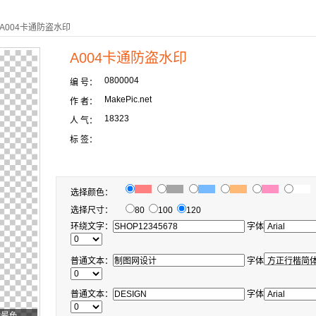
> A004卡通防盗水印
A004卡通防盗水印
0800004
编 号：
MakePic.net
作 者：
18323
人 气：
标 签：
选择颜色：
选择尺寸：
80
100
120
环绕文字：
字体
普通文本：
字体
普通文本：
字体