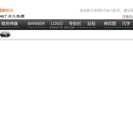
本站部分采用HTML5技术，建议使
注册
会
微商神器
BANNER
LOGO
导航栏
站标
神改图
闪字