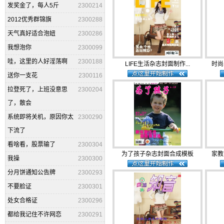
发奖金了，每人5斤
2300214
2012优秀群锦旗
2300288
天气真好适合泡妞
2300286
我想泡你
2300099
哇，这里的人好淫荡啊
2300188
LIFE生活杂志封面制作...
时尚
送你一支花
2300116
拉登死了，上班没意思
2300204
了，散会
系统即将关机，原因你太
2300290
下流了
看啥看，股票输了
2300304
为了孩子杂志封面合成模板
家教
我操
2300300
分月饼通知公告牌
2300293
不要脸证
2300301
处女合格证
2300296
都给我记住不许网恋
2300291