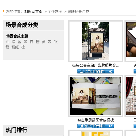
您的位置：
制图网首页
-> 个性制图 -> 趣味场景合成
场景合成分类
场景合成主题
红
绿
蓝
黑
白
橙
黄
灰
银
紫
粉红
棕
街头公交车站广告牌照片合...
杂志手册插图合成模板
热门排行