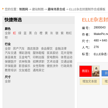
您的位置：
制图网
-> 建站制图 ->
趣味场景合成
-> ELLE杂志封面制作合成模板
ELLE杂志
快捷筛选
2800043
编 号：
颜色
全部
红
绿
蓝
黑
白
橙
黄
灰
银
紫
粉红
MakePic.n
作 者：
棕
480 × 640
尺 寸：
行业
276
人 气：
全部
房产汽车
酒店旅游
食品餐饮
金融法律
汽车交通
博彩游戏
服饰鞋帽
家具家纺
花卉宠物
标 签：
ELLE杂志
美容美发
五金电气
印刷出版
家电数码
体育运动
保健医疗
农林牧渔
招聘求职
艺术动漫
交通运输
环保能源
影音娱乐
女性购物
便民涉外
行政商务
教育培训
交友婚恋
通用其它
图层1
删
尺寸
全部
增加文本层
增