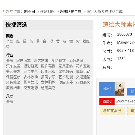
您的位置：
制图网
-> 建站制图 ->
趣味场景合成
-> 速绘大师素描作品合成
速绘大师素
快捷筛选
2800073
编 号：
颜色
全部
红
绿
蓝
黑
白
橙
黄
灰
银
紫
粉红
MakePic.n
作 者：
棕
602 × 413
尺 寸：
行业
1234
人 气：
全部
房产汽车
酒店旅游
食品餐饮
金融法律
汽车交通
博彩游戏
服饰鞋帽
家具家纺
花卉宠物
标 签：
美容美发
五金电气
印刷出版
家电数码
体育运动
保健医疗
农林牧渔
招聘求职
艺术动漫
交通运输
环保能源
影音娱乐
女性购物
便民涉外
行政商务
教育培训
交友婚恋
通用其它
图层1
删
尺寸
图层2
全部
增加文本层
增