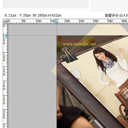
X:
21px
Y:
20px
W:
285px
H:
422px
我要评分
(
0
人
px
www.makepic.net