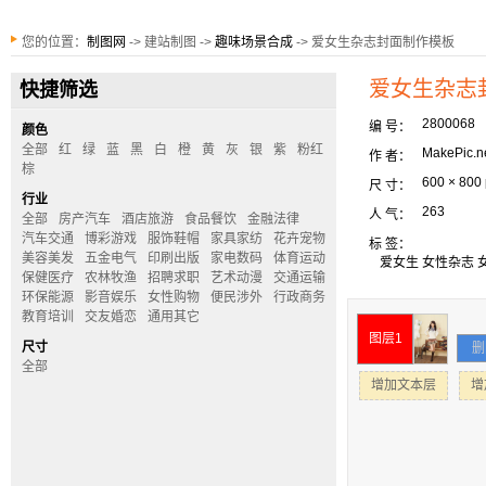
您的位置：
制图网
-> 建站制图 ->
趣味场景合成
-> 爱女生杂志封面制作模板
爱女生杂志
快捷筛选
2800068
编 号：
颜色
全部
红
绿
蓝
黑
白
橙
黄
灰
银
紫
粉红
MakePic.n
作 者：
棕
600 × 800
尺 寸：
行业
263
人 气：
全部
房产汽车
酒店旅游
食品餐饮
金融法律
汽车交通
博彩游戏
服饰鞋帽
家具家纺
花卉宠物
标 签：
美容美发
五金电气
印刷出版
家电数码
体育运动
爱女生
女性杂志
保健医疗
农林牧渔
招聘求职
艺术动漫
交通运输
环保能源
影音娱乐
女性购物
便民涉外
行政商务
教育培训
交友婚恋
通用其它
图层1
尺寸
删
全部
增加文本层
增