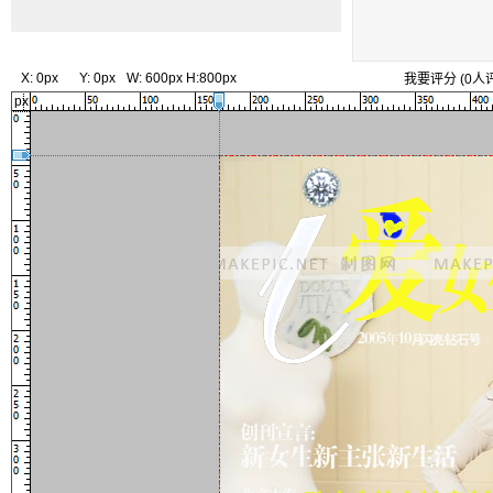
X:
0px
Y:
0px
W:
600px
H:
800px
我要评分
(
0
人
px