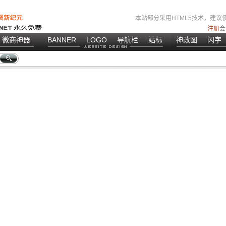
本站部分采用HTML5技术，建议使
注册
会
微商神器
BANNER
LOGO
导航栏
站标
神改图
闪字