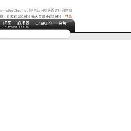
用IE9或Chrome浏览器访问以获得更佳的体验
员，即赠送150积分,每天登录还送5积分｜
登录
闪图
趣场景
ChatGPT
名片