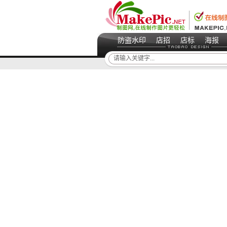
防盗水印
店招
店标
海报