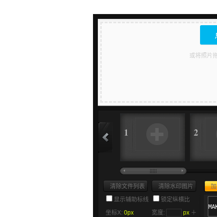
或将照片拖
1
2
清除文件列表
清除水印图片
加
显示辅助标线
锁定纵横比
坐标X:
0px
宽度:
px
＋