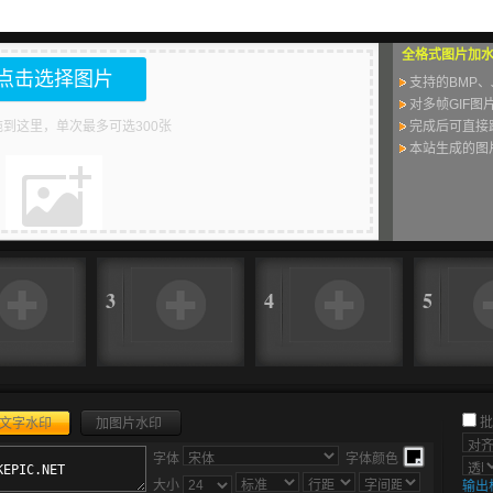
全格式图片加
点击选择图片
支持的BMP、
对多帧GIF
到这里，单次最多可选300张
完成后可直接
本站生成的图
3
4
5
批
文字水印
加图片水印
字体
字体颜色
大小
输出