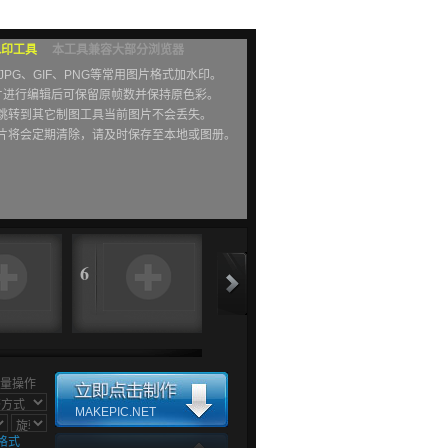
水印工具
本工具兼容大部分浏览器
JPG、GIF、PNG等常用图片格式加水印。
图片进行编辑后可保留原帧数并保持原色彩。
跳转到其它制图工具当前图片不会丢失。
片将会定期清除，请及时保存至本地或图册。
6
7
8
量操作
MAKEPIC.NET
格式