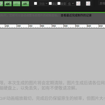
描边
渐变
向标尺，您就可以自动调整当前图片的初始坐标。
查看最近完成制作的记录
限，本次生成的图片将会定期清除，图片生成后请各位网
脑硬盘上，以免丢失，如有不便敬请凉解。
GIF动画缩放裁切，完成后仍保留原生的帧率，但图片大