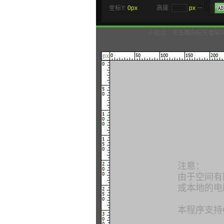
坐标Y:
0px
高度:
px
－
小提示：双击横向标尺或纵
px
注意：
由于空间有
或本地的电
本程序支持