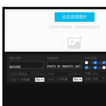
点击选择图片
或将照片拖到这里，单次最多可选300张
EXIF信息
相片主题
作者版权
厂家
机型
快门
日期
字体
边框
字距
字距