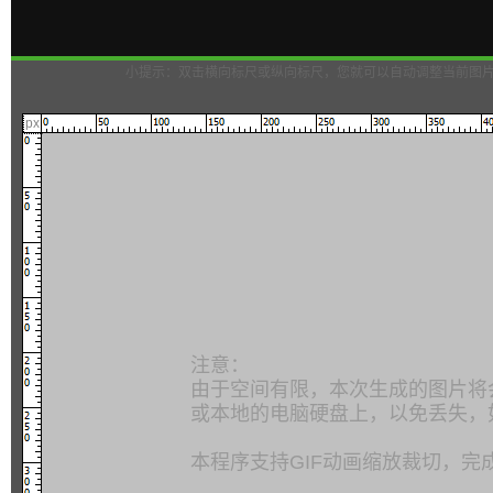
小提示：双击横向标尺或纵向标尺，您就可以自动调整当前图
px
注意：
由于空间有限，本次生成的图片将
或本地的电脑硬盘上，以免丢失，
本程序支持GIF动画缩放裁切，