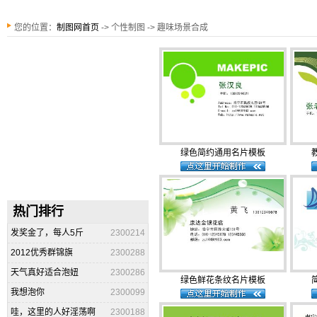
您的位置：
制图网首页
-> 个性制图 -> 趣味场景合成
绿色简约通用名片模板
热门排行
发奖金了，每人5斤
2300214
2012优秀群锦旗
2300288
天气真好适合泡妞
2300286
绿色鲜花条纹名片模板
我想泡你
2300099
哇，这里的人好淫荡啊
2300188