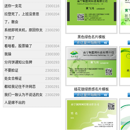
送你一支花
2300116
拉登死了，上班没意思
2300204
了，散会
系统即将关机，原因你太
2300290
黑色绿色名片模板
下流了
看啥看，股票输了
2300304
我操
2300300
分月饼通知公告牌
2300293
不要脸证
2300301
处女合格证
2300296
都给我记住不许网恋
2300291
插花银绿质感名片模板
我们一致认为不说话的女
2300299
人是嫁不出的