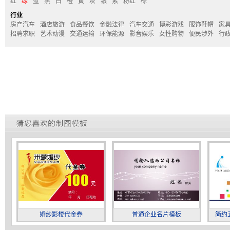
红
绿
蓝
黑
白
橙
黄
灰
银
紫
粉红
棕
行业
房产汽车
酒店旅游
食品餐饮
金融法律
汽车交通
博彩游戏
服饰鞋帽
家
招聘求职
艺术动漫
交通运输
环保能源
影音娱乐
女性购物
便民涉外
行
婚纱影楼代金券
普通企业名片模板
简约