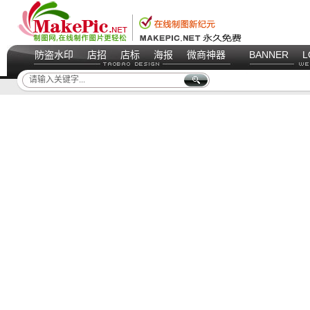
防盗水印
店招
店标
海报
微商神器
BANNER
L