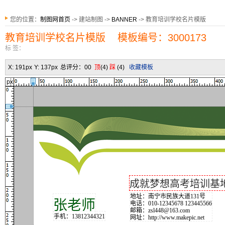
您的位置：
制图网首页
-> 建站制图 ->
BANNER
-> 教育培训学校名片模版
教育培训学校名片模版 模板编号：3000173
标 签：
X:
191px
Y:
137px
总评分：
0
0
顶
(
4
)
踩
(
4
)
收藏模板
px
成就梦想高考培训基
地址：南宁市民族大道131号
张老师
电话：010-12345678 123445566
邮箱：zsl448@163.com
手机：13812344321
网址：http://www.makepic.net