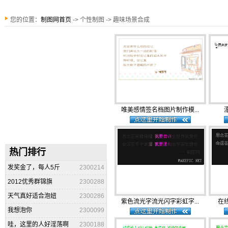
您的位置：
制图网首页
-> 个性制图 -> 趣味场景合成
唯美感情签名档图片制作模...
热门排行
发奖金了，每人5斤
2300214
2012优秀群锦旗
2300288
天气真好适合泡妞
2300286
紫色流光字流光闪字彩虹字...
在
我想泡你
2300099
哇，这里的人好淫荡啊
2300188