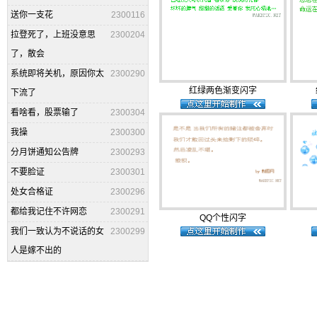
送你一支花
2300116
拉登死了，上班没意思
2300204
了，散会
系统即将关机，原因你太
2300290
红绿两色渐变闪字
下流了
看啥看，股票输了
2300304
我操
2300300
分月饼通知公告牌
2300293
不要脸证
2300301
处女合格证
2300296
都给我记住不许网恋
2300291
QQ个性闪字
我们一致认为不说话的女
2300299
人是嫁不出的