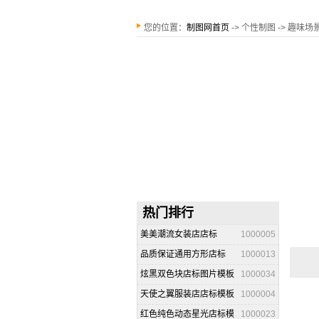
您的位置：
制图网首页
-> 个性制图 -> 趣味
热门排行
美美潮流女装店店标
1000005
品质保证通用方形店标
1000013
炫黑双色块店标图片模板
1000034
天使之翼服装店店标模板
1000004
红色纯色动态星光店标模
1000023