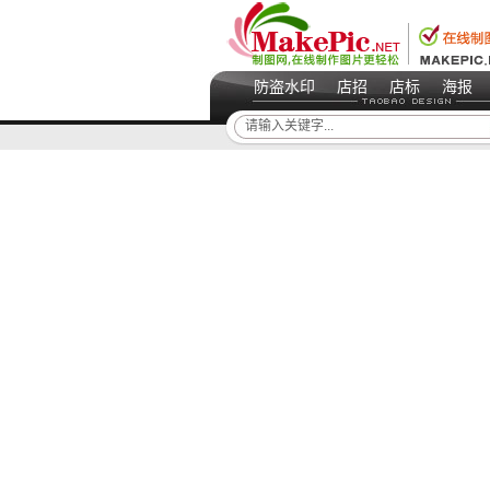
防盗水印
店招
店标
海报