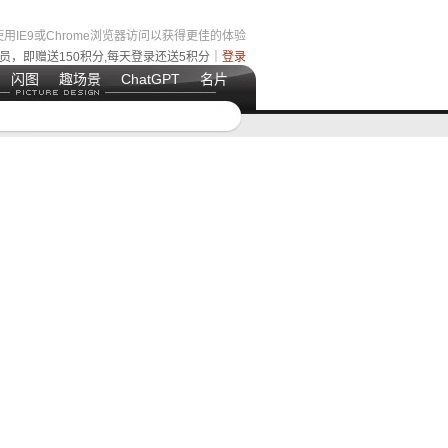
用IE9或Chrome浏览器访问以获得更佳的体验
员，即赠送150积分,每天登录还送5积分｜
登录
闪图
趣场景
ChatGPT
名片