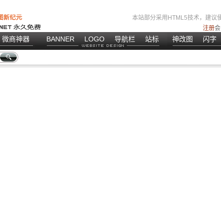
本站部分采用HTML5技术，建议使
注册
会
微商神器
BANNER
LOGO
导航栏
站标
神改图
闪字