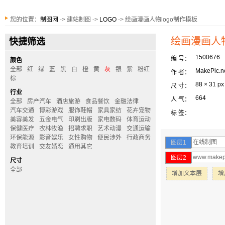
您的位置：
制图网
-> 建站制图 ->
LOGO
-> 绘画漫画人物logo制作模板
绘画漫画人物
快捷筛选
1500676
编 号：
颜色
全部
红
绿
蓝
黑
白
橙
黄
灰
银
紫
粉红
MakePic.n
作 者：
棕
88 × 31 px
尺 寸：
行业
664
人 气：
全部
房产汽车
酒店旅游
食品餐饮
金融法律
汽车交通
博彩游戏
服饰鞋帽
家具家纺
花卉宠物
标 签：
美容美发
五金电气
印刷出版
家电数码
体育运动
保健医疗
农林牧渔
招聘求职
艺术动漫
交通运输
环保能源
影音娱乐
女性购物
便民涉外
行政商务
图层1
教育培训
交友婚恋
通用其它
图层2
尺寸
全部
增加文本层
增