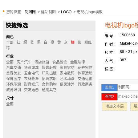
您的位置：
制图网
-> 建站制图 ->
LOGO
-> 电视机logo模板
电视机logo
快捷筛选
1500668
编 号：
颜色
全部
红
绿
蓝
黑
白
橙
黄
灰
银
紫
粉红
MakePic.n
作 者：
棕
88 × 31 px
尺 寸：
行业
387
人 气：
全部
房产汽车
酒店旅游
食品餐饮
金融法律
汽车交通
博彩游戏
服饰鞋帽
家具家纺
花卉宠物
标 签：
美容美发
五金电气
印刷出版
家电数码
体育运动
保健医疗
农林牧渔
招聘求职
艺术动漫
交通运输
环保能源
影音娱乐
女性购物
便民涉外
行政商务
图层1
教育培训
交友婚恋
通用其它
图层2
尺寸
全部
增加文本层
增