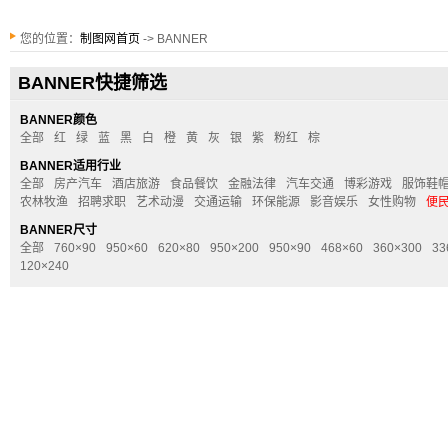
您的位置：
制图网首页
-> BANNER
BANNER快捷筛选
BANNER颜色
全部
红
绿
蓝
黑
白
橙
黄
灰
银
紫
粉红
棕
BANNER适用行业
全部
房产汽车
酒店旅游
食品餐饮
金融法律
汽车交通
博彩游戏
服饰鞋
农林牧渔
招聘求职
艺术动漫
交通运输
环保能源
影音娱乐
女性购物
便
BANNER尺寸
全部
760×90
950×60
620×80
950×200
950×90
468×60
360×300
33
120×240